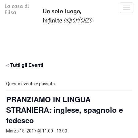
La casa di
T
Un solo luogo,
Elisa
o
esperienze
infinite
g
g
l
e
n
a
v
i
« Tutti gli Eventi
g
a
t
Questo evento è passato.
i
o
PRANZIAMO IN LINGUA
n
STRANIERA: inglese, spagnolo e
tedesco
Marzo 18, 2017 @ 11:00
-
13:00