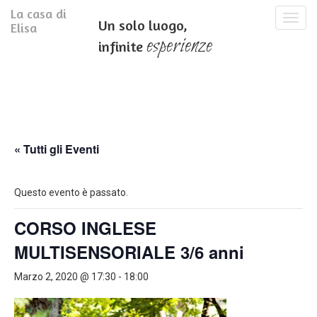
La casa di
T
Un solo luogo,
Elisa
o
esperienze
infinite
g
g
l
e
n
a
v
i
« Tutti gli Eventi
g
a
t
Questo evento è passato.
i
o
CORSO INGLESE
n
MULTISENSORIALE 3/6 anni
Marzo 2, 2020 @ 17:30
-
18:00