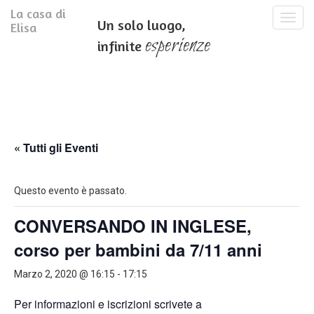
La casa di
T
Un solo luogo,
Elisa
o
esperienze
infinite
g
g
l
e
n
a
v
i
« Tutti gli Eventi
g
a
t
Questo evento è passato.
i
o
CONVERSANDO IN INGLESE,
n
corso per bambini da 7/11 anni
Marzo 2, 2020 @ 16:15
-
17:15
Per informazioni e iscrizioni scrivete a