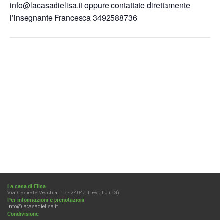
info@lacasadielisa.it oppure contattate direttamente
l’insegnante Francesca 3492588736
La casa di Elisa
Via Casirate Vecchia, 13 - 24047 Treviglio (BG)
Per informazioni e prenotazioni
info@lacasadielisa.it
Condivisione