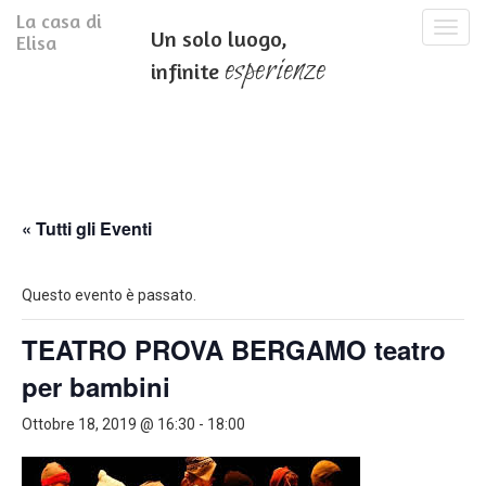
La casa di
T
Un solo luogo,
Elisa
o
esperienze
infinite
g
g
l
e
n
a
v
i
« Tutti gli Eventi
g
a
t
Questo evento è passato.
i
o
TEATRO PROVA BERGAMO teatro
n
per bambini
Ottobre 18, 2019 @ 16:30
-
18:00