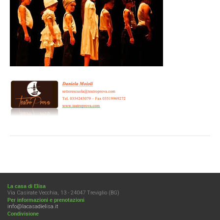
La casa di Elisa
Via Casirate Vecchia, 13 - 24047 Treviglio (BG)
Per informazioni e prenotazioni
info@lacasadielisa.it
Condivisione