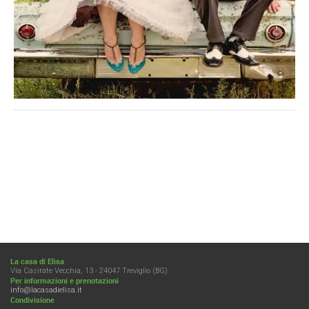
La casa di Elisa
Via Casirate Vecchia, 13 - 24047 Treviglio (BG)
Per informazioni e prenotazioni
info@lacasadielisa.it
Condivisione