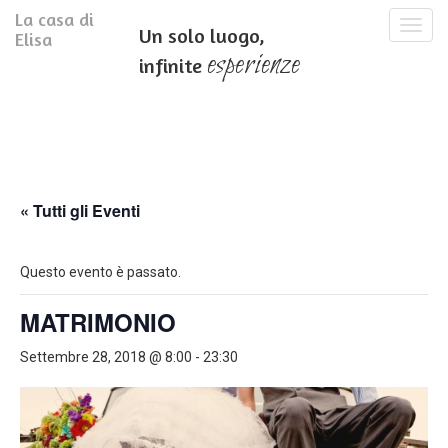
La casa di
T
Un solo luogo,
Elisa
o
esperienze
infinite
g
g
l
e
n
a
v
i
« Tutti gli Eventi
g
a
t
Questo evento è passato.
i
o
MATRIMONIO
n
Settembre 28, 2018 @ 8:00
-
23:30