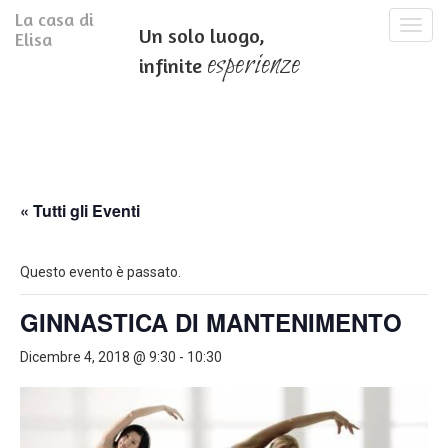
La casa di
T
Un solo luogo,
Elisa
o
esperienze
infinite
g
g
l
e
n
a
v
i
« Tutti gli Eventi
g
a
t
Questo evento è passato.
i
o
GINNASTICA DI MANTENIMENTO
n
Dicembre 4, 2018 @ 9:30
-
10:30