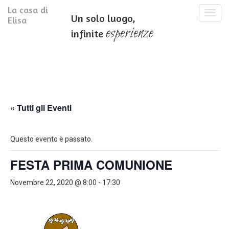
La casa di
T
Un solo luogo,
Elisa
o
esperienze
infinite
g
g
l
e
n
a
v
i
« Tutti gli Eventi
g
a
t
Questo evento è passato.
i
o
FESTA PRIMA COMUNIONE
n
Novembre 22, 2020 @ 8:00
-
17:30