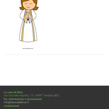
La casa di Elisa
Via Casirate Vecchia, 13 - 24047 Treviglio (BG)
Per informazioni e prenotazioni
info@lacasadielisa.it
Condivisione