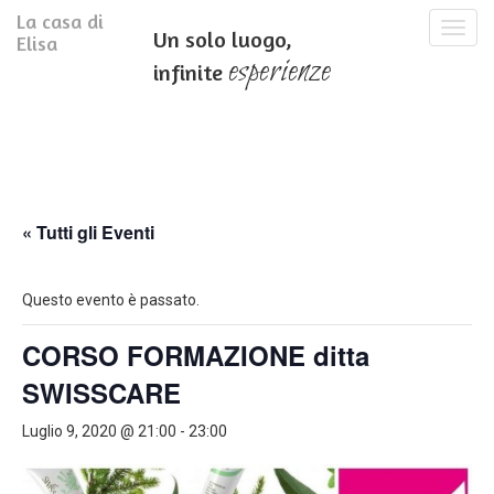
La casa di
T
Un solo luogo,
Elisa
o
esperienze
infinite
g
g
l
e
n
a
v
i
« Tutti gli Eventi
g
a
t
Questo evento è passato.
i
o
CORSO FORMAZIONE ditta
n
SWISSCARE
Luglio 9, 2020 @ 21:00
-
23:00