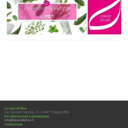
La casa di Elisa
Via Casirate Vecchia, 13 - 24047 Treviglio (BG)
Per informazioni e prenotazioni
info@lacasadielisa.it
Condivisione