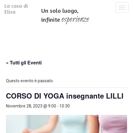
La casa di
T
Un solo luogo,
Elisa
o
esperienze
infinite
g
g
l
e
n
a
v
i
« Tutti gli Eventi
g
a
t
Questo evento è passato.
i
o
CORSO DI YOGA insegnante LILLI
n
Novembre 28, 2023 @ 9:00
-
10:30