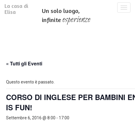
La casa di
T
Un solo luogo,
Elisa
o
esperienze
infinite
g
g
l
e
n
a
v
i
« Tutti gli Eventi
g
a
t
Questo evento è passato.
i
o
CORSO DI INGLESE PER BAMBINI E
n
IS FUN!
Settembre 6, 2016 @ 8:00
-
17:00