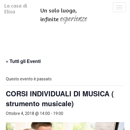
La casa di
T
Un solo luogo,
Elisa
o
esperienze
infinite
g
g
l
e
n
a
v
i
« Tutti gli Eventi
g
a
t
Questo evento è passato.
i
o
CORSI INDIVIDUALI DI MUSICA (
n
strumento musicale)
Ottobre 4, 2018 @ 14:00
-
19:00